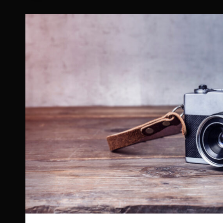
DG
DN
ART