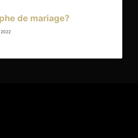
phe de mariage?
 2022
RAPHE
?