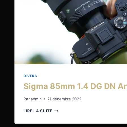
DIVERS
Sigma 85mm 1.4 DG DN Ar
Par
admin
21 décembre 2022
SIGMA
LIRE LA SUITE
85MM
1.4