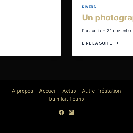
DIVERS
Un photogra
Par
admin
24 novembre
UN
LIRE LA SUITE
PHOTOG
DE
MARIAGE
A propos
Accueil
Actus
Autre Préstation
bain lait fleuris