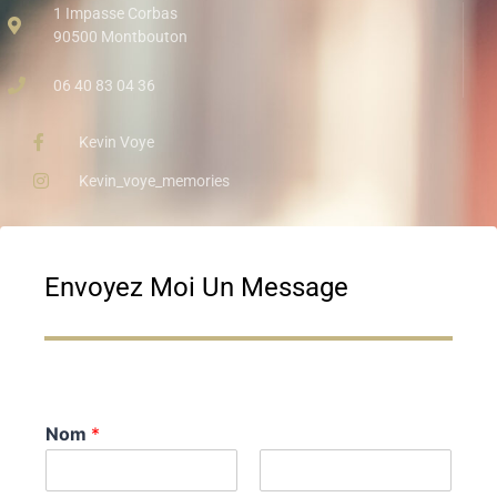
1 Impasse Corbas
90500 Montbouton
06 40 83 04 36
Kevin Voye
Kevin_voye_memories
Envoyez Moi Un Message
Nom
*